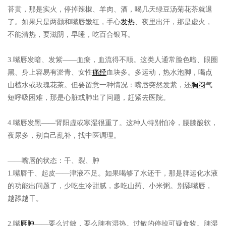
苔黄，那是实火，停掉辣椒、羊肉、酒，喝几天绿豆汤菊花茶就退
了。如果只是两颧和嘴唇嫩红，手心
发热
、夜里出汗，那是虚火，
不能清热，要滋阴，早睡，吃百合银耳。
3.嘴唇发暗、发紫
——血瘀，血流得不顺。这类人通常脸色暗、眼圈
黑、身上容易有淤青、女性
痛经
血块多。多运动，热水泡脚，喝点
山楂水或玫瑰花茶。但要留意一种情况：嘴唇突然发紫，还
胸闷
气
短呼吸困难，那是心脏或肺出了问题，赶紧去医院。
4.嘴唇发黑
——肾阳虚或寒湿很重了。这种人特别怕冷，腰膝酸软，
夜尿多，别自己乱补，找中医调理。
——嘴唇的状态：干、裂、肿
1.嘴唇干、起皮
——津液不足。如果喝够了水还干，那是脾运化水液
的功能出问题了，少吃生冷甜腻，多吃山药、小米粥。别舔嘴唇，
越舔越干。
2.嘴
唇肿
——要么过敏，要么脾有湿热。过敏的停掉可疑食物。脾湿