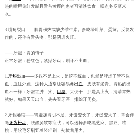
热的嘴唇偏红发腻且舌苔黄厚的患者可清淡饮食，喝点冬瓜薏米
水。
3.嘴角裂口
——脾胃积热或缺少维生素。多吃绿叶菜、蛋黄。反复发
作的，还伴有舌头疼，那是阴虚火旺。
——牙龈：胃的镜子
正常牙龈：
粉红色，紧贴牙齿，刷牙不出血。
1.
牙龈出血
——多数不是上火，是脾不统血，也就是脾虚了管不住
血，血往外跑。这种人通常还容易
鼻出血
、皮肤有淤青。胃热的出
血不一样：牙龈红肿、疼、
口臭
、大便干，那是真上火，清清胃热
就好。如果天天出血，先去看牙医，排除牙周炎。
2.牙龈萎缩
——肾虚加胃阴不足。牙齿变长了，牙缝变大了，常会伴
随
牙齿松动
、腰酸腿软等症状，可以选择多吃黑芝麻、黑豆、核
桃，用软毛牙刷竖着轻轻刷，别横着用力。