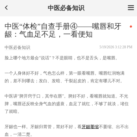
中医必备知识
中医“体检”自查手册④——嘴唇和牙
龈：气血足不足，一看便知
5/19/2026 3:12:28 PM
中医必备知识
脸上哪个地方最会“说话”？不是眼睛，也不是舌头，是嘴唇。
一个人身体好不好，气色怎么样，第一眼看嘴唇。嘴唇红润饱满
的，差不到哪去；发白、发暗、干裂起皮的，肯定有哪儿不对。
中医讲“脾开窍于口，其华在唇”。脾好不好，看嘴唇就知道。不光
脾，嘴唇还反映全身气血的盛衰，血足了就红，不够了就淡，堵住
了就暗。
牙龈也一样。牙龈归胃管，胃好不好，看
牙龈萎缩
不萎缩、出不出
血，一清二楚。