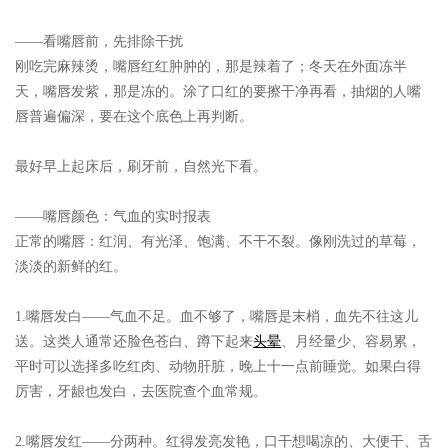
——看嘴唇前，先排除干扰
刚吃完麻辣烫，嘴唇红红肿肿的，那是辣着了；冬天在外面冻半
天，嘴唇发紫，那是冻的。涂了口红的要擦干净再看，抽烟的人嘴
唇普遍偏深，要在这个底色上再判断。
最好早上起床后，刷牙前，自然光下看。
——嘴唇颜色：气血的实时报表
正常的嘴唇：红润、有光泽、饱满、不干不裂。像刚洗过的草莓，
淡淡的新鲜的红。
1.嘴唇发白
——气血不足。血不够了，嘴唇是末梢，血先不往这儿
送。这类人通常还脸色苍白、蹲下起来
头晕
、月经量少、容易累，
平时可以选择多吃红肉、动物肝脏，晚上十一点前睡觉。如果白得
厉害，牙龈也发白，去医院查个血常规。
2.嘴唇发红
——分两种。红得发亮发艳，口干想喝凉的、大便干、舌