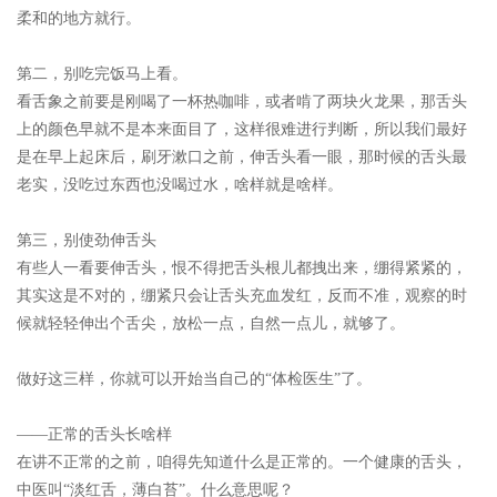
柔和的地方就行。
第二，别吃完饭马上看。
看舌象之前要是刚喝了一杯热咖啡，或者啃了两块火龙果，那舌头
上的颜色早就不是本来面目了，这样很难进行判断，所以我们最好
是在早上起床后，刷牙漱口之前，伸舌头看一眼，那时候的舌头最
老实，没吃过东西也没喝过水，啥样就是啥样。
第三，别使劲伸舌头
有些人一看要伸舌头，恨不得把舌头根儿都拽出来，绷得紧紧的，
其实这是不对的，绷紧只会让舌头充血发红，反而不准，观察的时
候就轻轻伸出个舌尖，放松一点，自然一点儿，就够了。
做好这三样，你就可以开始当自己的“体检医生”了。
——正常的舌头长啥样
在讲不正常的之前，咱得先知道什么是正常的。一个健康的舌头，
中医叫“淡红舌，薄白苔”。什么意思呢？