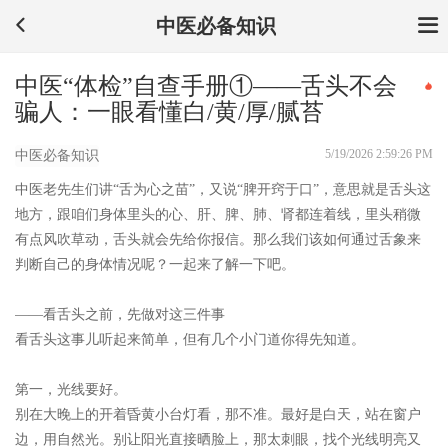
中医必备知识
中医“体检”自查手册①——舌头不会
骗人：一眼看懂白/黄/厚/腻苔
5/19/2026 2:59:26 PM
中医必备知识
中医老先生们讲“舌为心之苗”，又说“脾开窍于口”，意思就是舌头这
地方，跟咱们身体里头的心、肝、脾、肺、肾都连着线，里头稍微
有点风吹草动，舌头就会先给你报信。那么我们该如何通过舌象来
判断自己的身体情况呢？一起来了解一下吧。
——看舌头之前，先做对这三件事
看舌头这事儿听起来简单，但有几个小门道你得先知道。
第一，光线要好。
别在大晚上的开着昏黄小台灯看，那不准。最好是白天，站在窗户
边，用自然光。别让阳光直接晒脸上，那太刺眼，找个光线明亮又