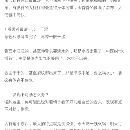
湿气这种东西最麻烦，它不像寒也不像热，它黏黏糊糊的，到处乱
窜。有腻苔的人往往都会觉得身体沉重，头昏昏的像裹了湿布，大
便也不痛快。
4.看舌苔最后一步：干湿
颜色和厚薄看完了，再瞟一眼干湿。
舌面水汪汪的，甚至伸舌头要滴水的，那是水湿太重了，中医叫“水
滑苔”，主要是体内阳气不够用了，水排不出去。
舌面干干的，甚至裂纹都出来了，那是津液不足，要么喝水少，要
么身体存不住水。
——发现不对劲怎么办？
读到这里，你可能已经对着镜子看了好几遍自己的舌头，发现有点
不对劲，别慌。
舌苔这个东西，最大的特点就是变得快。今天吃一顿火锅，明天可