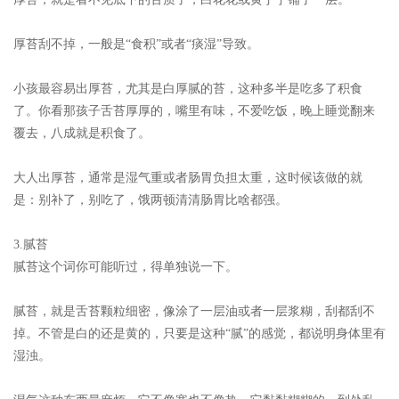
厚苔刮不掉，一般是“食积”或者“痰湿”导致。
小孩最容易出厚苔，尤其是白厚腻的苔，这种多半是吃多了积食
了。你看那孩子舌苔厚厚的，嘴里有味，不爱吃饭，晚上睡觉翻来
覆去，八成就是积食了。
大人出厚苔，通常是湿气重或者肠胃负担太重，这时候该做的就
是：别补了，别吃了，饿两顿清清肠胃比啥都强。
3.腻苔
腻苔这个词你可能听过，得单独说一下。
腻苔，就是舌苔颗粒细密，像涂了一层油或者一层浆糊，刮都刮不
掉。不管是白的还是黄的，只要是这种“腻”的感觉，都说明身体里有
湿浊。