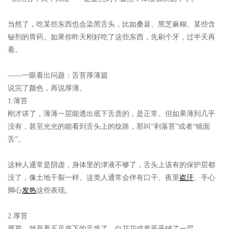
当然了，吃某些东西也会染黑舌头，比如桑葚、黑芝麻糊、某些含
铋剂的胃药。如果你昨天刚好吃了这些东西，先刷个牙，过半天再
看。
——一眼看出问题：舌苔厚薄篇
说完了颜色，再说厚薄。
1.薄苔
刚才讲了，薄薄一层能透出底下舌质的，是正常。但如果薄到几乎
没有，甚至光光的能看到舌头上的纹路，那叫“剥落苔”或者“镜面
舌”。
这种人通常是阴虚，身体里的津液不够了，舌头上该有的保护层都
没了，像土地干裂一样。这类人通常会伴有口干、夜里
盗汗
、手心
脚心
发热
这些表现。
2.厚苔
厚苔，就是看不见底下的舌质了，白花花或黄乎乎铺了一层。