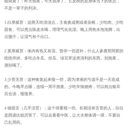
能就黄了；昨天熬夜，今天就厚了。它反映的是身体当下的状态，
不是一辈子的判决。
1.白厚腻苔：
这两天吃清淡点，主食换成粥或者杂粮，少吃肉、少吃
甜食。可以煮点陈皮水喝，理理气化化湿。晚上用热水泡泡脚，出
点微汗，让湿气有个出口。
2.黄厚腻苔：
体内有热又有湿。暂停一切进补，什么人参鹿茸阿胶的
统统停掉。多吃点冬瓜、丝瓜、绿豆芽这类清利的东西。别熬夜，
酒别喝了。
3.少苔无苔：
这种恢复起来慢一些，因为津液的亏虚不是一天造成
的。今晚早点睡，连续一周不熬夜。少吃辛辣烧烤，可以炖点银耳
百合汤，慢慢养。
4.镜面舌（几乎没苔）：
这个得重视一些。长期没有舌苔的人，往往
是阴虚比较厉害了。可以去看看中医，让大夫整体调一调，不要自
己乱用药。