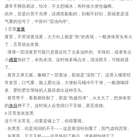
通常手脚容易凉，怕冷，不太想喝水，有时候大便也偏稀。
此外，若是白苔不光厚，还感觉黏黏的，刮都不好刮，那就更是湿
气重的信号了，中医叫“湿浊内停”。
3.舌苔
发黄
黄苔，不管深黄浅黄，大方向上都是“热”的表现，一般身体里头有火
了，舌苔就会发黄。
· 薄薄一层淡黄苔可能只是最近吃了太多油炸的、辛辣的，或者有点
小
感冒
快好了，余热未清。这时候多喝点水，清淡两天，可能就退
了。
· 黄苔又厚又腻，像糊了一层黄油，那就是“湿热”了。这类人嘴里经
常发苦，口气重，脸上爱出油，大便粘马桶冲不干净，一般酒喝得
多、爱吃肥甘厚味的人最容易出这种舌头。
· 黄苔带干，看着都快裂了，那是“热盛伤津”，火太大了，把身体里
的
水分
烤干了。这时候人会觉得口干舌燥，甚至发烧。
4.舌苔发灰发黑
这个不太常见，但要是碰上了，你得重视。
· 灰黑苔，但是润润的不干——这是寒湿特别重了，阳气虚得厉害。
· 灰黑苔，又干又糙——这是热到了极点，津液都快烧干了。