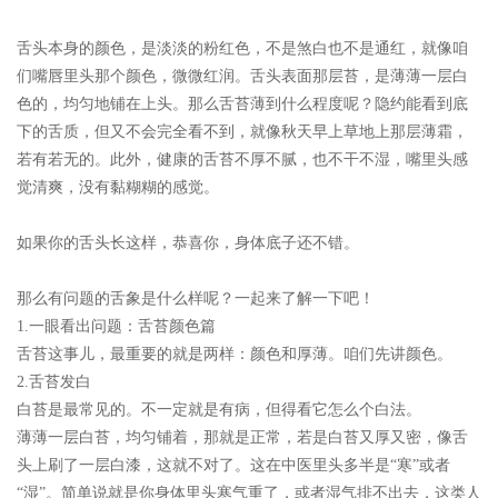
舌头本身的颜色，是淡淡的粉红色，不是煞白也不是通红，就像咱
们嘴唇里头那个颜色，微微红润。舌头表面那层苔，是薄薄一层白
色的，均匀地铺在上头。那么舌苔薄到什么程度呢？隐约能看到底
下的舌质，但又不会完全看不到，就像秋天早上草地上那层薄霜，
若有若无的。此外，健康的舌苔不厚不腻，也不干不湿，嘴里头感
觉清爽，没有黏糊糊的感觉。
如果你的舌头长这样，恭喜你，身体底子还不错。
那么有问题的舌象是什么样呢？一起来了解一下吧！
1.一眼看出问题：舌苔颜色篇
舌苔这事儿，最重要的就是两样：颜色和厚薄。咱们先讲颜色。
2.舌苔发白
白苔是最常见的。不一定就是有病，但得看它怎么个白法。
薄薄一层白苔，均匀铺着，那就是正常，若是白苔又厚又密，像舌
头上刷了一层白漆，这就不对了。这在中医里头多半是“寒”或者
“湿”。简单说就是你身体里头寒气重了，或者湿气排不出去，这类人