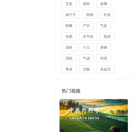
艾灸
感冒
按摩
食疗方
阴虚
针灸
咳嗽
产后
气血
失眠
关节炎
脱发
湿疹
小儿
便秘
湿热
气虚
痔疮
胃炎
过敏
高血压
热门视频