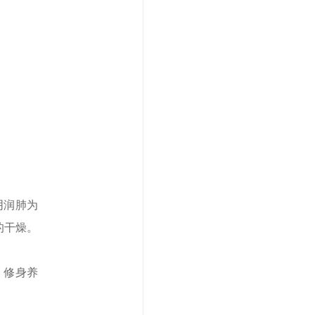
阴润肺为
的干燥。
，修身养