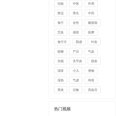
功效
中医
作用
禁忌
养生
中药
食疗
女性
糖尿病
艾灸
感冒
按摩
食疗方
阴虚
针灸
咳嗽
产后
气血
失眠
关节炎
脱发
湿疹
小儿
便秘
湿热
气虚
痔疮
胃炎
过敏
高血压
热门视频