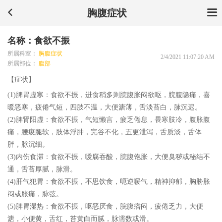
胸腹症状
名称：食欲不振
所属科室：
胸腹症状
2/4/2021 11:07:20 AM
所属部位：
腹部
【症状】
(1)脾胃虚寒：食欲不振，进食稍多则脘腹胀闷欲呕，脘腹隐痛，喜
暖恶寒，疲倦气短，四肢不温，大便溏薄，舌淡苔白，脉沉迟。
(2)脾肾阳虚：食欲不振，气短懒言，疲乏倦息，畏寒肢冷，腹胀腹
痛，腰痠腿软，肢体浮肿，完谷不化，五更泄泻，舌质淡，舌体
胖，脉沉细。
(3)内伤食滞：食欲不振，嗳腐吞酸，脘腹饱胀，大便臭秽或秘结不
通，舌苔厚腻，脉滑。
(4)肝气犯胃：食欲不振，不思饮食，呃逆嗳气，精神抑郁，胸胁胀
闷或胀痛，脉弦。
(5)脾胃湿热：食欲不振，呕恶厌食，脘腹痞闷，疲倦乏力，大便
溏，小便黄，舌红，苔黄白而腻，脉濡数或滑。