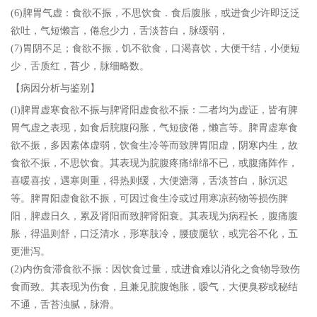
(6)脾胃气虚：食欲不振，不思饮食．食后腹胀，或进食少许即泛泛
欲吐，气短懒言，倦怠少力，舌淡苔白，脉缓弱，
(7)胃阴不足；食欲不振，饥不欲食，口渴喜饮，大便干结，小便短
少，舌质红，苔少，脉细略数。
【病因分析与鉴别】
(l)脾胃虚寒食欲不振与脾肾阳虚食欲不振：二者均为虚证，皆有脾
胃气虚之表现，如食后脘腹闷胀，气短疲倦，懒言等。脾胃虚寒食
欲不振，多因素体虚弱，饮食生冷等而致脾胃阳虚，阴寒内生，故
食欲不振，不思饮食。其表现为脘腹疼痛绵绵不已，或腹痛阵作，
喜暖喜按，遇寒则重，得热则缓，大便溏薄，舌淡苔白，脉沉迟
等。脾胃阳虚食欲不振，可因过食生冷或过用寒凉药物等损伤脾
阳，脾虚日久，累及肾阳而致脾肾阳衰。其表现为病程长，腹痛腹
胀，得温则舒，口泛清水，形寒肢冷，腰疲腿软，或完谷不化，五
更泄泻。
(2)内伤食滞食欲不振：因饮食过量，或进食难以消化之食物导致伤
食而致。其表现为伤食，且兼见脘腹饱胀，嗳气，大便臭秽或秘结
不通，舌苔浊腻，脉滑。