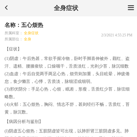
全身症状
名称：五心烦热
所属科室：
全身症状
2/3/2021 4:55:25 PM
所属部位：
全身
【症状】
(1)阴虚：午后热甚，常欲手握冷物，卧时手脚喜伸被外，颧红、盗
汗、遗精、腰膝痠软，口燥咽干，舌质淡红，光剥少苔，脉沉细数
(2)血虚：午后自觉两手两足心热，烦劳则加重，头目眩晕，神疲倦
怠，食少懒言，心悸，舌质淡，脉细涩或细弱。
(3)邪伏阴分：手足心热，心烦，眠差，形瘦，舌质红少苔，脉弦细
略数。
(4)火郁：五心烦热，胸闷、情志不舒，甚则经行不畅，舌质红，苔
黄，脉沉数。
【病因分析与鉴别】
(l)阴虚五心烦热：五脏阴虚皆可出现，以肺肝肾三脏阴虚多见。肺