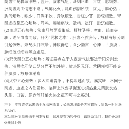
阴虚症见骨蒸潮热，盗汗、咳嗽气短，甚则咯血，舌红，脉细数。
肝阴虚则由情志不遂，气郁化火，耗血伤阴所致，症见手脚心热，
胸闷烦热，眠少，口渴不饮，身软疲乏，舌红少苔，脉弦细数。肾
阴虚症见五心烦热，耳鸣、腰膝痰软、遗精、盗汗，脉沉细数。
(2)血虚五心烦热：常由肝脾两虚形成。肝脾受损，生血、统血失
职，遂至血虚而致。肝为“罢极之本”．肝虚不胜疲劳，故稍有烦劳则
引起低热。兼见头目眩晕，神疲倦怠，食少懒言，心悸，舌质淡，
脉细涩或细弱等血虚症。
(3)邪伏阴分五心烦热：辨证要点在于入夜营气抗邪达于阳分则发
热。清晨病邪复归阴分而不能外解，故热退无汗。营阴耗损不能充
养肌肤，故形体消瘦
(4)火郁五心烦热：多因抑遏胃阳，不得泄越而致。属实证，不同于
阴虚、血虚之内伤发热。临床上只要掌握五心烦热兼见四肢发热、
头胀、口苦、尿赤等肝郁火热之证即可与之鉴别。
声明：本频道信息来源于互联网收集，如果发现部分内容错误，请第一时间联
系我们。
本站部分文章来源于网友投稿，如发现有内容侵权，请联系我们，我们会及时
做删除处理